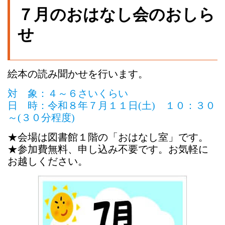
７月のおはなし会のおしら
せ
絵本の読み聞かせを行います。
対 象：４～６さいくらい
日 時：令和８年７月１１日(土) １０：３０
～(３０分程度)
★会場は図書館１階の「おはなし室」です。
★参加費無料、
申
し
込
み不要です。お気軽に
お越しください。