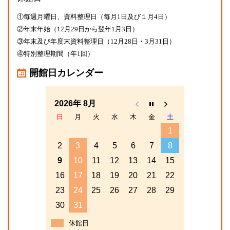
①毎週月曜日、資料整理日（毎月1日及び１月4日）
②年末年始（12月29日から翌年1月3日）
③年末及び年度末資料整理日（12月28日・3月31日）
④特別整理期間（年1回）
開館日カレンダー
2026年 8月
日
月
火
水
木
金
土
1
2
3
4
5
6
7
8
9
10
11
12
13
14
15
16
17
18
19
20
21
22
23
24
25
26
27
28
29
30
31
休館日