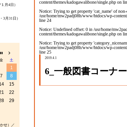
content/themes/kadogawalibone/single.php
on li
１月4日）
Notice
: Trying to get property 'cat_name' of non-
/usr/home/mw2padj08h/www/htdocs/wp-content/
・3月31日）
line
24
Notice
: Undefined offset: 0 in
/usr/home/mw2pa
content/themes/kadogawalibone/single.php
on li
Notice
: Trying to get property 'category_nicenam
/usr/home/mw2padj08h/www/htdocs/wp-content/
line
25
2019.4.1
金
土
1
6_一般図書コーナー
7
8
14
15
21
22
28
29
かせ）／