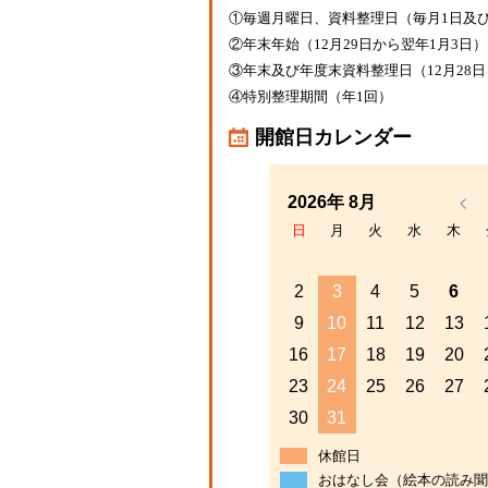
①毎週月曜日、資料整理日（毎月1日及び
②年末年始（12月29日から翌年1月3日）
③年末及び年度末資料整理日（12月28日
④特別整理期間（年1回）
開館日カレンダー
2026年 8月
日
月
火
水
木
2
3
4
5
6
9
10
11
12
13
16
17
18
19
20
23
24
25
26
27
30
31
休館日
おはなし会（絵本の読み聞