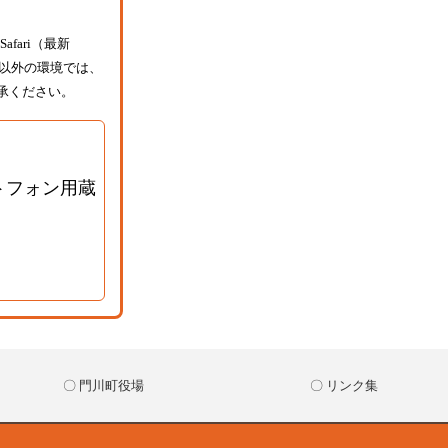
afari（最新
ザ以外の環境では、
承ください。
トフォン用蔵
〇 門川町役場
〇 リンク集