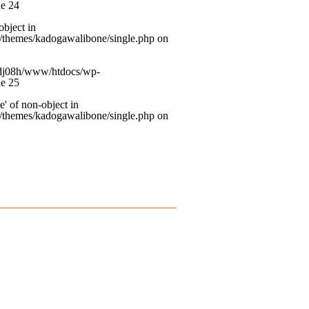
ne
24
object in
themes/kadogawalibone/single.php
on
dj08h/www/htdocs/wp-
ne
25
e' of non-object in
themes/kadogawalibone/single.php
on