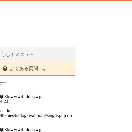
ようしゃメニュー
よくある質問
Faq
ナー
dj08h/www/htdocs/wp-
ne
23
ect in
themes/kadogawalibone/single.php
on
dj08h/www/htdocs/wp-