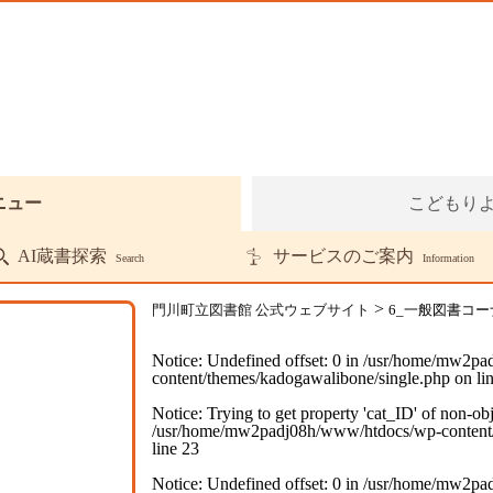
ニュー
こどもり
AI蔵書探索
サービスのご案内
Search
Information
>
門川町立図書館 公式ウェブサイト
6_一般図書コー
Notice
: Undefined offset: 0 in
/usr/home/mw2pa
content/themes/kadogawalibone/single.php
on li
Notice
: Trying to get property 'cat_ID' of non-obj
/usr/home/mw2padj08h/www/htdocs/wp-content/
line
23
Notice
: Undefined offset: 0 in
/usr/home/mw2pa